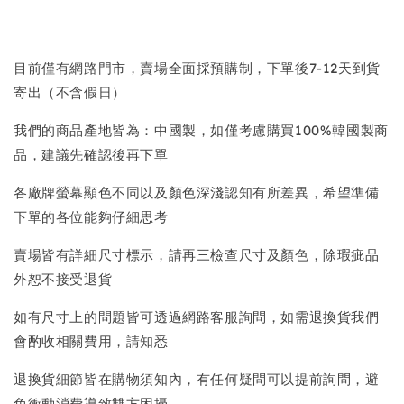
目前僅有網路門市，賣場全面採預購制，下單後7-12天到貨
寄出（不含假日）
我們的商品產地皆為：中國製，如僅考慮購買100%韓國製商
品，建議先確認後再下單
各廠牌螢幕顯色不同以及顏色深淺認知有所差異，希望準備
下單的各位能夠仔細思考
賣場皆有詳細尺寸標示，請再三檢查尺寸及顏色，除瑕疵品
外恕不接受退貨
如有尺寸上的問題皆可透過網路客服詢問，如需退換貨我們
會酌收相關費用，請知悉
退換貨細節皆在購物須知內，有任何疑問可以提前詢問，避
免衝動消費導致雙方困擾