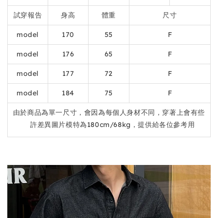
試穿報告
身高
體重
尺寸
model
170
55
F
model
176
65
F
model
177
72
F
model
184
75
F
由於商品為單一尺寸，會因為每個人身材不同，穿著上會有些
許差異圖片模特為180cm/68kg，提供給各位參考用