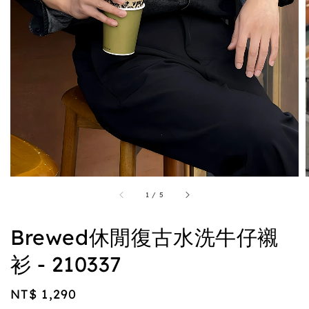
1
/
5
Brewed休閒復古水洗牛仔襯
衫 - 210337
Regular
NT$ 1,290