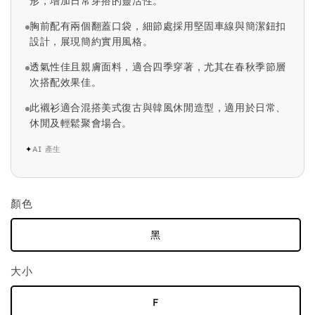
形，增加日常穿搭的靈活性。
胸前配有兩個翻蓋口袋，細節處採用堅固車線與簡潔鈕扣
設計，展現簡約實用風格。
透氣性佳且親膚面料，適合四季穿著，尤其在春秋季節層
次搭配效果佳。
此襯衫適合混搭美式復古與韓風休閒造型，適用於日常、
休閒及輕鬆聚會場合。
✦
AI 產生
顏色
黑
大小
F