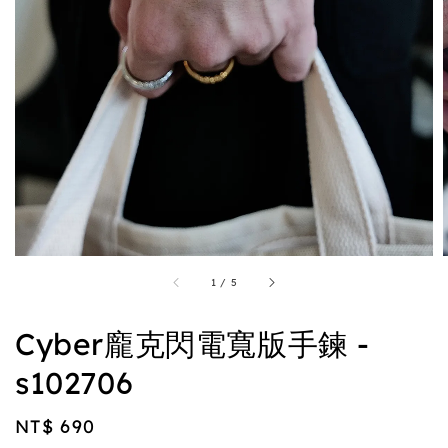
1
/
5
Cyber龐克閃電寬版手鍊 -
s102706
Regular
NT$ 690