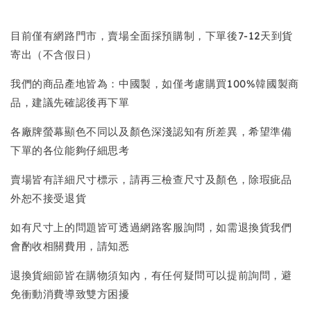
目前僅有網路門市，賣場全面採預購制，下單後7-12天到貨
寄出（不含假日）
我們的商品產地皆為：中國製，如僅考慮購買100%韓國製商
品，建議先確認後再下單
各廠牌螢幕顯色不同以及顏色深淺認知有所差異，希望準備
下單的各位能夠仔細思考
賣場皆有詳細尺寸標示，請再三檢查尺寸及顏色，除瑕疵品
外恕不接受退貨
如有尺寸上的問題皆可透過網路客服詢問，如需退換貨我們
會酌收相關費用，請知悉
退換貨細節皆在購物須知內，有任何疑問可以提前詢問，避
免衝動消費導致雙方困擾