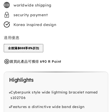
price
worldwide shipping
security payment
Korea inspired design
適用優惠
全館滿$888享8%折扣
購買此產品可獲得 690 R Point
Highlights
Cyberpunk style wide lightning bracelet named
s102706
Features a distinctive wide band design