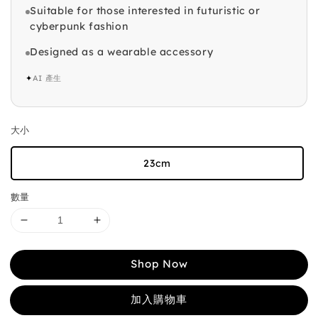
Suitable for those interested in futuristic or
cyberpunk fashion
Designed as a wearable accessory
✦
AI 產生
大小
23cm
數量
Shop Now
加入購物車