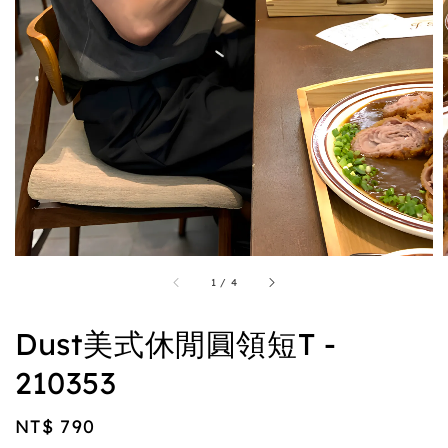
1
/
4
Dust美式休閒圓領短T -
210353
Regular
NT$ 790