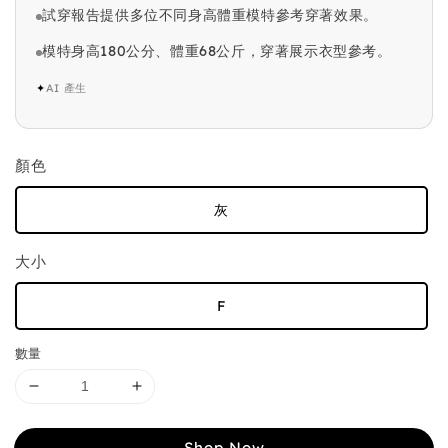
試穿報告提供多位不同身高體重模特參考穿著效果。
模特身高180公分、體重68公斤，穿著展示衣型參考。
✦
AI 產生
顏色
灰
大小
F
數量
Shop Now