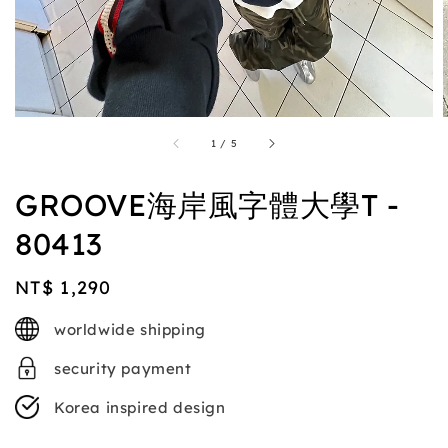
1
/
5
GROOVE海岸風字體大學T -
80413
Regular
NT$ 1,290
price
worldwide shipping
security payment
Korea inspired design