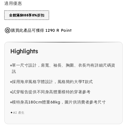
適用優惠
全館滿$888享8%折扣
購買此產品可獲得 1290 R Point
Highlights
單一尺寸設計，肩寬、袖長、胸圍、衣長均有詳細尺碼資
訊
採用海岸風格字體設計，風格簡約大學T款式
試穿報告提供不同身高體重模特的穿著參考
模特身高180cm體重68kg，圖片供消費者參考尺寸
✦
AI 產生