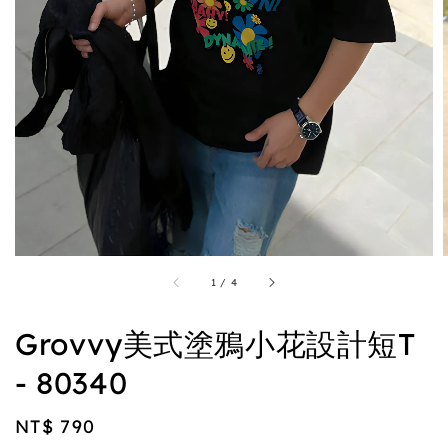
1
/
4
Grovvy美式塗鴉小花設計短T
- 80340
Regular
NT$ 790