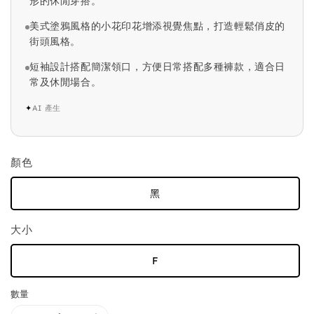
形的休閒穿搭。
美式塗鴉風格的小花印花增添視覺焦點，打造輕鬆俏皮的
街頭風格。
短袖設計搭配簡潔領口，方便日常搭配多種褲款，適合日
常及休閒場合。
✦
AI 產生
顏色
黑
大小
F
數量