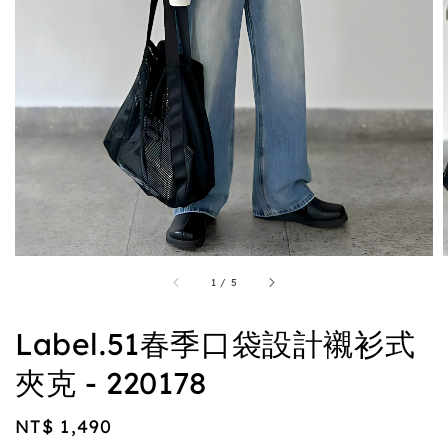
1
/
5
Label.51春季口袋設計襯衫式
夾克 - 220178
Regular
NT$ 1,490