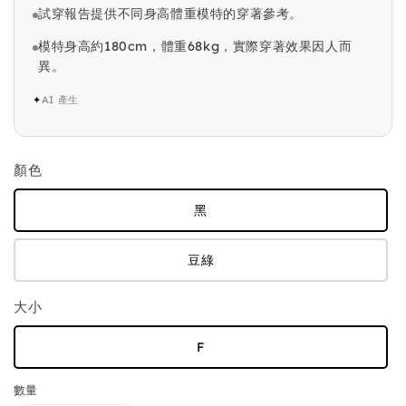
試穿報告提供不同身高體重模特的穿著參考。
模特身高約180cm，體重68kg，實際穿著效果因人而
異。
✦
AI 產生
顏色
黑
豆綠
大小
F
數量