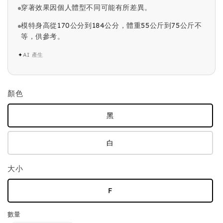
穿著效果因個人體型不同可能有所差異。
模特身高從170公分到184公分，體重55公斤到75公斤不
等，供參考。
✦
AI 產生
顏色
黑
白
大小
F
數量