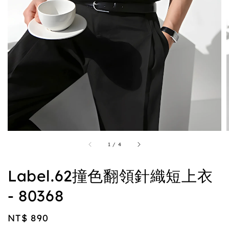
1
/
4
Label.62撞色翻領針織短上衣
- 80368
Regular
NT$ 890