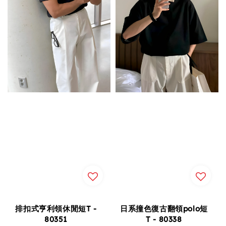
排扣式亨利領休閒短T -
日系撞色復古翻領polo短
80351
T - 80338