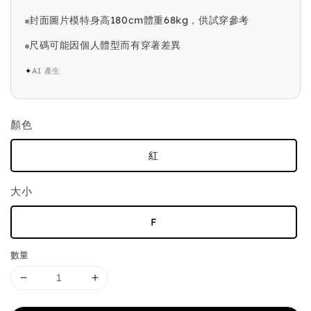
封面圖片模特身高180cm體重68kg，供試穿參考
尺碼可能因個人體型而有穿著差異
✦
AI 產生
顏色
紅
大小
F
數量