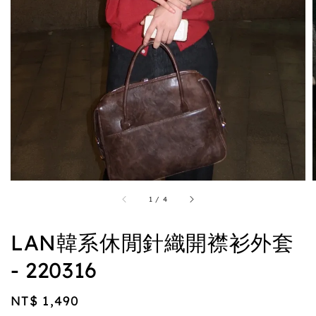
1
/
4
LAN韓系休閒針織開襟衫外套
- 220316
Regular
NT$ 1,490