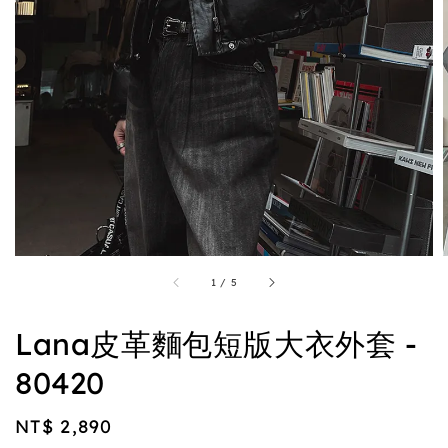
1
/
5
Lana皮革麵包短版大衣外套 -
80420
Regular
NT$ 2,890