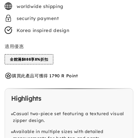
price
worldwide shipping
security payment
Korea inspired design
適用優惠
全館滿$888享8%折扣
購買此產品可獲得 1790 R Point
Highlights
Casual two-piece set featuring a textured visual
zipper design.
Available in multiple sizes with detailed