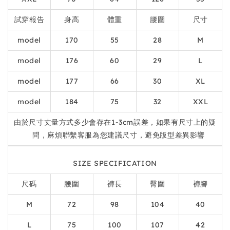
試穿報告
身高
體重
腰圍
尺寸
model
170
55
28
M
model
176
60
29
L
model
177
66
30
XL
model
184
75
32
XXL
由於尺寸丈量方式多少會存在1-3cm誤差，如果有尺寸上的疑
問，麻煩聯繫客服為您建議尺寸，避免版型差異影響
SIZE SPECIFICATION
尺碼
腰圍
褲長
臀圍
褲腳
M
72
98
104
40
L
75
100
107
42