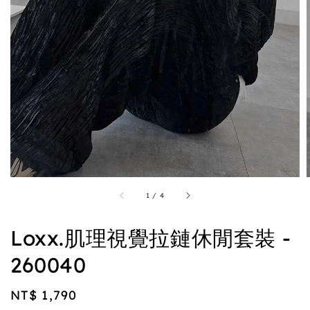
1
/
4
Loxx.肌理視覺拉鏈休閒套裝 -
260040
Regular
NT$ 1,790