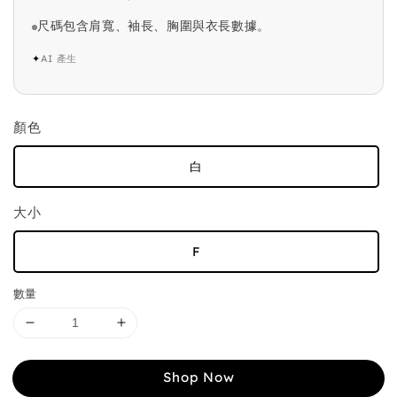
尺碼包含肩寬、袖長、胸圍與衣長數據。
✦
AI 產生
顏色
白
大小
F
數量
Shop Now