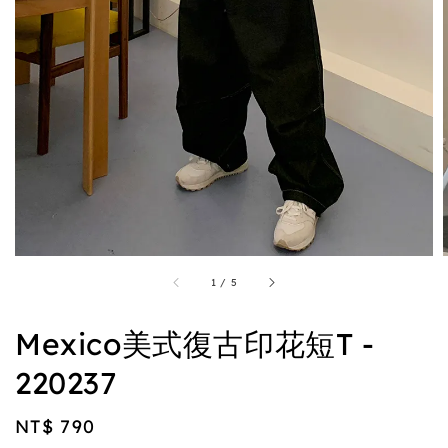
1
/
5
Mexico美式復古印花短T -
220237
Regular
NT$ 790