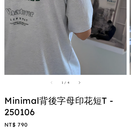
1
/
4
Minimal背後字母印花短T -
250106
Regular
NT$ 790