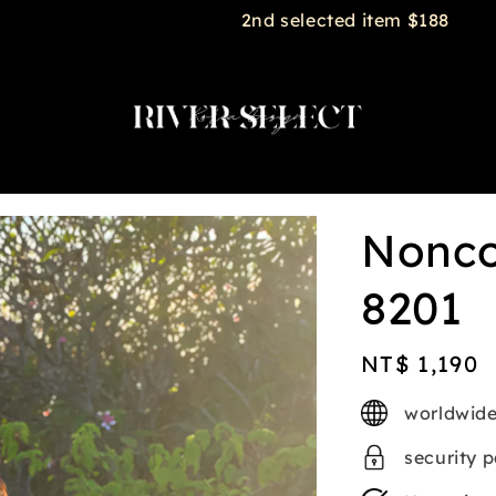
2nd selected item $188
Nonc
8201
Regular
NT$ 1,190
price
worldwide
security 