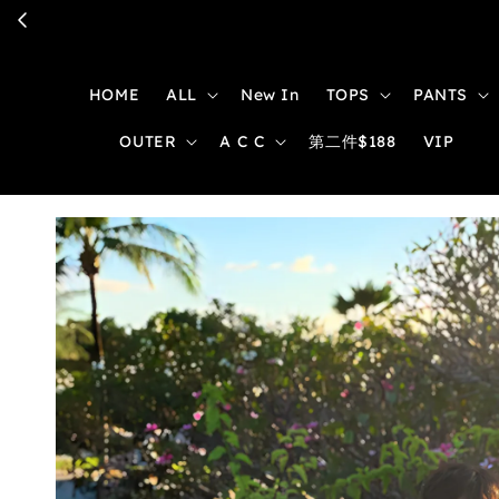
HOME
ALL
New In
TOPS
PANTS
OUTER
A C C
第二件$188
VIP