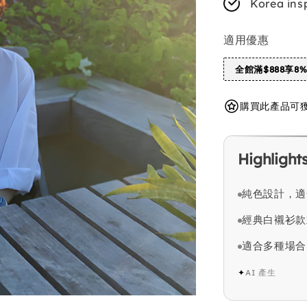
Korea ins
適用優惠
全館滿$888享8
購買此產品可獲得 
Highlight
純色設計，適
經典白襯衫款
適合多種場合
✦
AI 產生