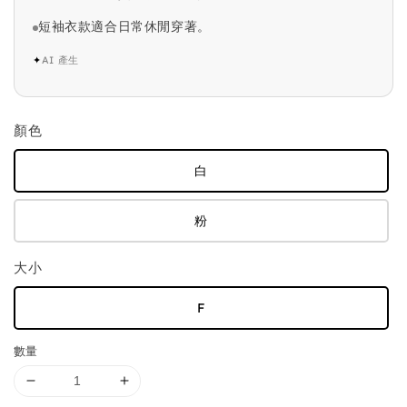
短袖衣款適合日常休閒穿著。
✦
AI 產生
顏色
白
粉
大小
F
數量