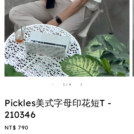
1
/
4
Pickles美式字母印花短T -
210346
Regular
NT$ 790