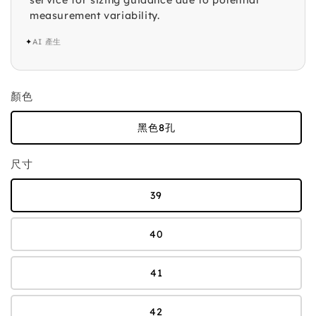
service for sizing guidance due to potential
measurement variability.
✦
AI 產生
顏色
黑色8孔
尺寸
39
40
41
42