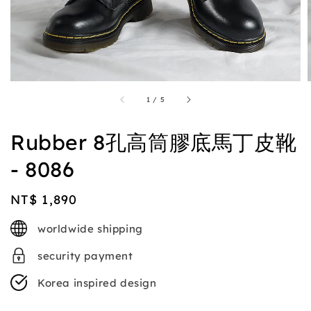
1
/
5
Rubber 8孔高筒膠底馬丁皮靴
- 8086
Regular
NT$ 1,890
price
worldwide shipping
security payment
Korea inspired design