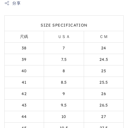
分享
SIZE SPECIFICATION
尺碼
ＵＳＡ
ＣＭ
38
7
24
39
7.5
24.5
40
8
25
41
8.5
25.5
42
9
26
43
9.5
26.5
44
10
27
45
10.5
27.5