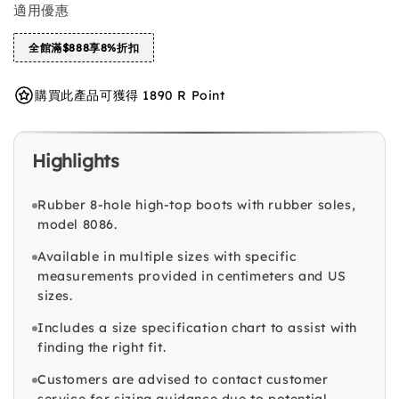
適用優惠
全館滿$888享8%折扣
購買此產品可獲得 1890 R Point
Highlights
Rubber 8-hole high-top boots with rubber soles,
model 8086.
Available in multiple sizes with specific
measurements provided in centimeters and US
sizes.
Includes a size specification chart to assist with
finding the right fit.
Customers are advised to contact customer