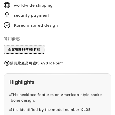
price
worldwide shipping
security payment
Korea inspired design
適用優惠
全館滿$888享8%折扣
購買此產品可獲得 690 R Point
Highlights
This necklace features an American-style snake
bone design.
It is identified by the model number XL05.