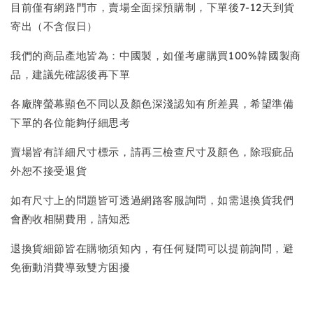
目前僅有網路門市，賣場全面採預購制，下單後7-12天到貨
寄出（不含假日）
我們的商品產地皆為：中國製，如僅考慮購買100%韓國製商
品，建議先確認後再下單
各廠牌螢幕顯色不同以及顏色深淺認知有所差異，希望準備
下單的各位能夠仔細思考
賣場皆有詳細尺寸標示，請再三檢查尺寸及顏色，除瑕疵品
外恕不接受退貨
如有尺寸上的問題皆可透過網路客服詢問，如需退換貨我們
會酌收相關費用，請知悉
退換貨細節皆在購物須知內，有任何疑問可以提前詢問，避
免衝動消費導致雙方困擾