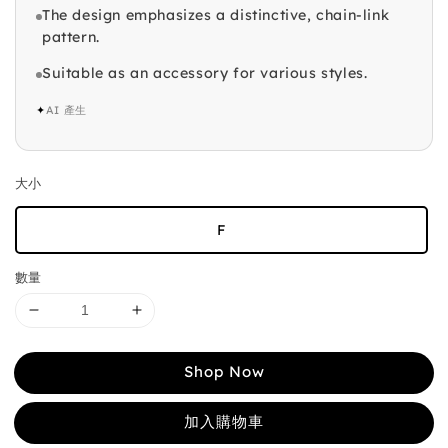
The design emphasizes a distinctive, chain-link
pattern.
Suitable as an accessory for various styles.
✦
AI 產生
大小
F
數量
Shop Now
加入購物車