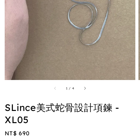
1
/
4
SLince美式蛇骨設計項鍊 -
XL05
Regular
NT$ 690