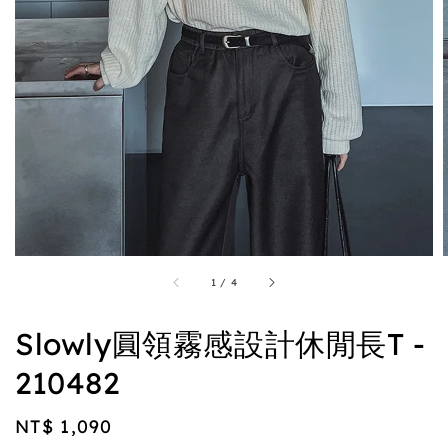
1
/
4
Slowly圓領霧感設計休閒長T -
210482
Regular
NT$ 1,090