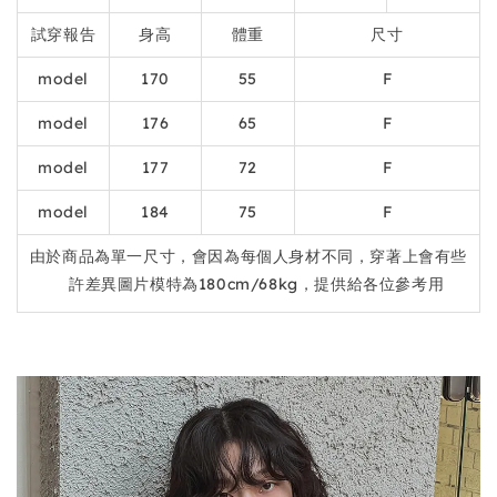
試穿報告
身高
體重
尺寸
model
170
55
F
model
176
65
F
model
177
72
F
model
184
75
F
由於商品為單一尺寸，會因為每個人身材不同，穿著上會有些
許差異圖片模特為180cm/68kg，提供給各位參考用