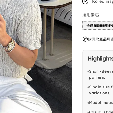
Korea ins
適用優惠
全館滿$888享8
購買此產品可獲得 
Highlight
Short-sleeve
pattern.
Single size 
variations.
Model measu
Casual style