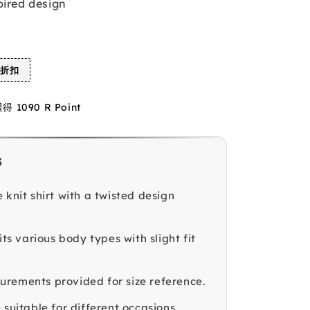
pired design
%折扣
1090 R Point
s
 knit shirt with a twisted design
fits various body types with slight fit
rements provided for size reference.
 suitable for different occasions.