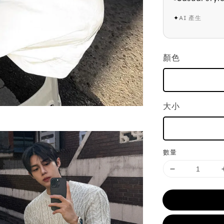
✦
AI 產生
顏色
大小
數量