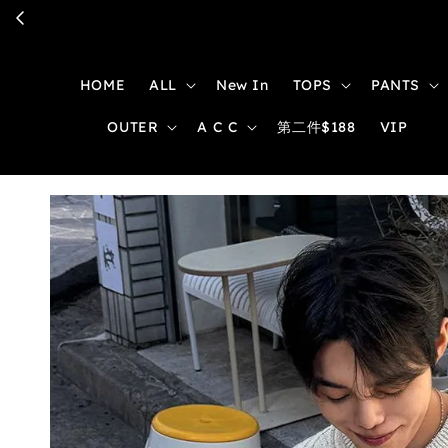
HOME
ALL
New In
TOPS
PANTS
OUTER
A C C
第二件$188
VIP