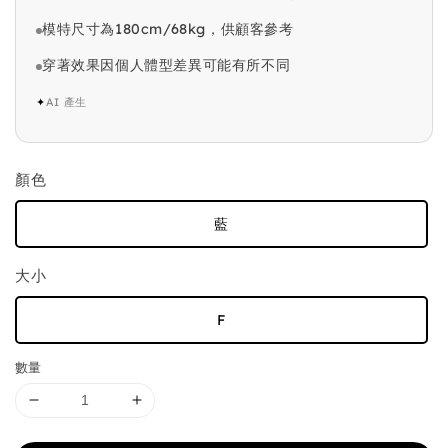
模特尺寸為180cm/68kg，供顧客參考
穿著效果因個人體型差異可能有所不同
✦
AI 產生
顏色
藍
大小
F
數量