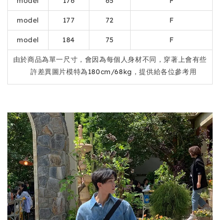
model
176
65
F
model
177
72
F
model
184
75
F
由於商品為單一尺寸，會因為每個人身材不同，穿著上會有些
許差異圖片模特為180cm/68kg，提供給各位參考用