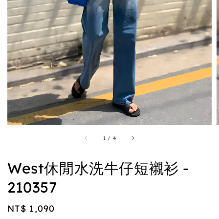
1
/
4
West休閒水洗牛仔短襯衫 -
210357
Regular
NT$ 1,090