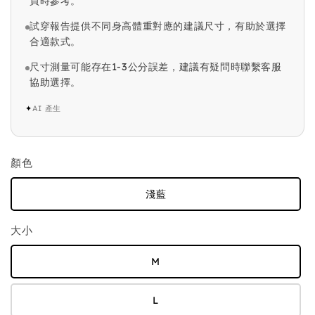
買時參考。
試穿報告提供不同身高體重對應的建議尺寸，有助於選擇
合適款式。
尺寸測量可能存在1-3公分誤差，建議有疑問時聯繫客服
協助選擇。
✦
AI 產生
顏色
淺藍
大小
M
L