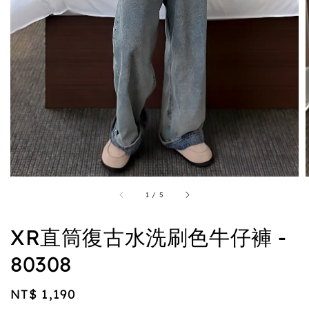
1
/
5
XR直筒復古水洗刷色牛仔褲 -
80308
Regular
NT$ 1,190